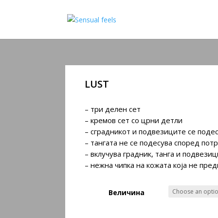
LUST
– три делен сет
– кремов сет со црни детли
– сградникот и подвезиците се поде
– тангата не се подесува според пот
– вклучува градник, танга и подвезиц
– нежна чипка на кожата која не пре
Величина