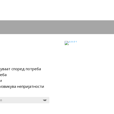
суваат според потреба
реба
и
дизвикува непријатности