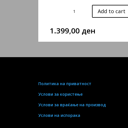
LUST
Add to cart
quantity
1.399,00
ден
Политика на приватност
Услови за користење
Услови за враќање на производ
Услови на испорака