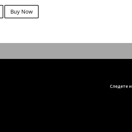
Buy Now
Следете н