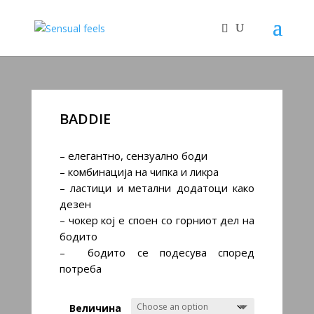
BADDIE
– елегантно, сензуално боди
– комбинација на чипка и ликра
– ластици и метални додатоци како
дезен
– чокер кој е споен со горниот дел на
бодито
– бодито се подесува според
потреба
Величина