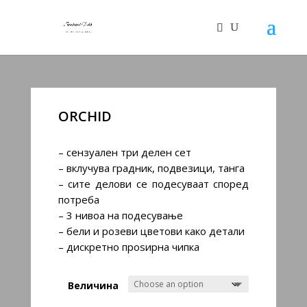
ORCHID
– сензуален три делен сет
– вклучува градник, подвезици, танга
– сите делови се подесуваат според
потреба
– 3 нивоа на подесување
– бели и розеви цветови како детали
– дискретно проѕирна чипка
Величина