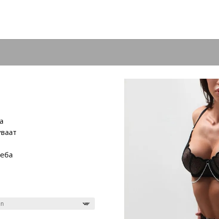
а
уваат
реба