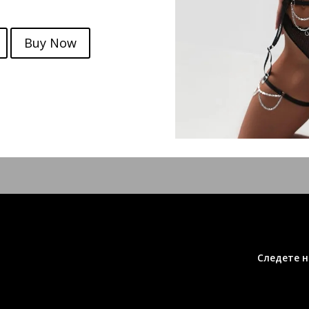
Buy Now
Следете н