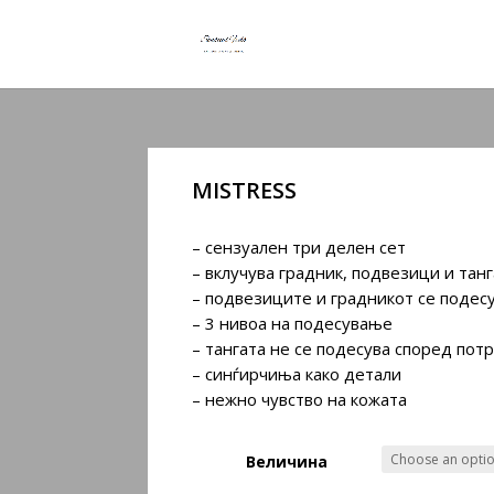
MISTRESS
– сензуален три делен сет
– вклучува градник, подвезици и танг
– подвезиците и градникот се подес
– 3 нивоа на подесување
– тангата не се подесува според пот
– синѓирчиња како детали
– нежно чувство на кожата
Величина